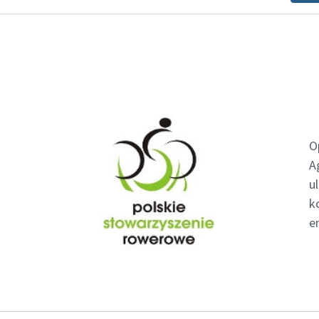
O
A
u
k
e