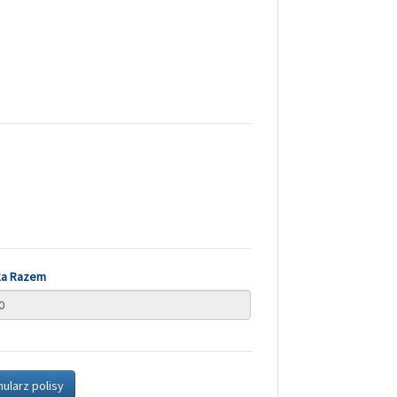
ka Razem
ularz polisy